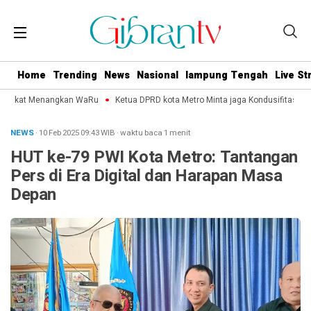
Home
Trending
News
Nasional
lampung Tengah
Live S
epakat Menangkan WaRu
Ketua DPRD kota Metro Minta jaga Kondusifitas Jela
NEWS
· 10 Feb 2025
09:43
WIB
·
waktu baca 1 menit
HUT ke-79 PWI Kota Metro: Tantangan
Pers di Era Digital dan Harapan Masa
Depan