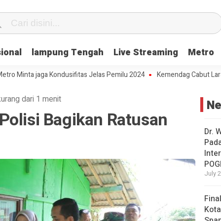
ional
lampung Tengah
Live Streaming
Metro
ta jaga Kondusifitas Jelas Pemilu 2024
Kemendag Cabut Larangan Pe
kurang dari 1 menit
N
Polisi Bagikan Ratusan
Dr. 
Pad
Inte
POG
July 
Fina
Kota
Span