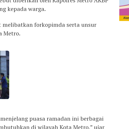
sebut diberikan oleh Kapolres Metro AKBP
ung kepada warga.
t melibatkan forkopimda serta unsur
a Metro.
a menjelang puasa ramadan ini berbagai
butuhkan di wilayah Kota Metro,” ujar