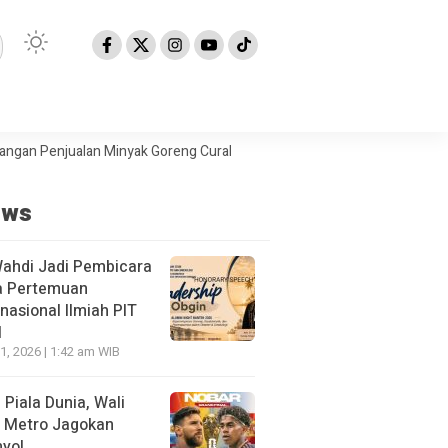
njualan Minyak Goreng Curah
Berita Populer: Uji Coba Gage ke Any
ews
Wahdi Jadi Pembicara
a Pertemuan
rnasional Ilmiah PIT
I
21, 2026 | 1:42 am WIB
l Piala Dunia, Wali
 Metro Jagokan
yol