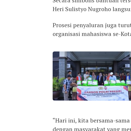
Secara simbolis bantuan ter
Heri Sulistyo Nugroho langs
Prosesi penyaluran juga turu
organisasi mahasiswa se-Kot
“Hari ini, kita bersama-sam
dengan masyarakat yang mem