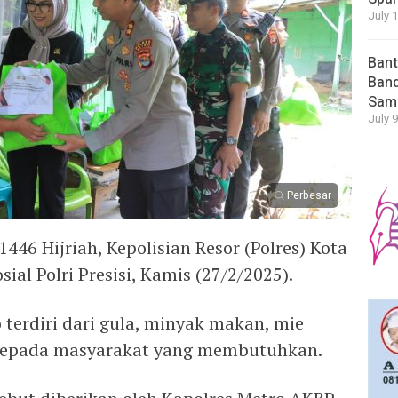
July 
Bant
Band
Sam
July 9
Perbesar
46 Hijriah, Kepolisian Resor (Polres) Kota
al Polri Presisi, Kamis (27/2/2025).
terdiri dari gula, minyak makan, mie
n kepada masyarakat yang membutuhkan.