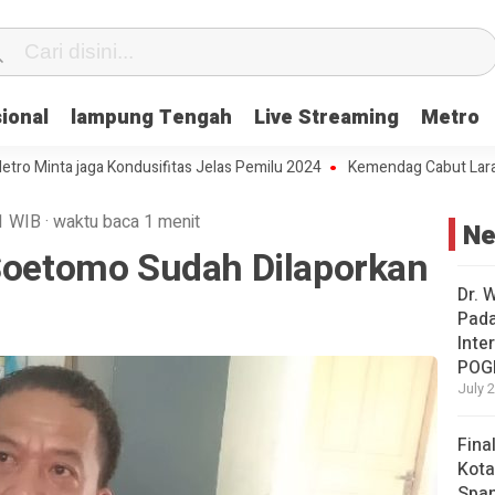
ional
lampung Tengah
Live Streaming
Metro
ta jaga Kondusifitas Jelas Pemilu 2024
Kemendag Cabut Larangan Pe
1
WIB
·
waktu baca 1 menit
N
 Soetomo Sudah Dilaporkan
Dr. 
Pad
Inte
POG
July 
Fina
Kota
Span