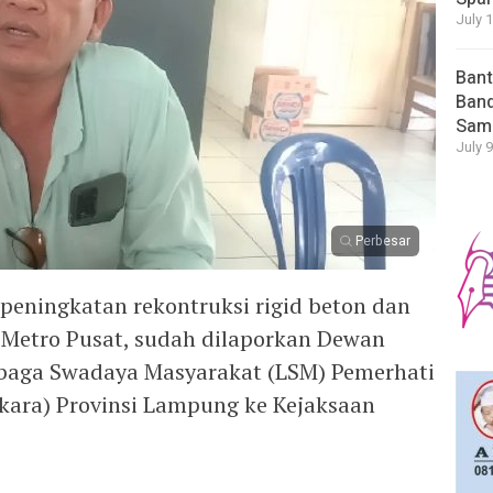
July 
Bant
Band
Sam
July 9
Perbesar
eningkatan rekontruksi rigid beton dan
 Metro Pusat, sudah dilaporkan Dewan
baga Swadaya Masyarakat (LSM) Pemerhati
rkara) Provinsi Lampung ke Kejaksaan