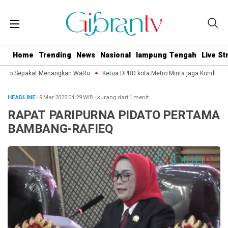
Home
Trending
News
Nasional
lampung Tengah
Live S
Metro Sepakat Menangkan WaRu
Ketua DPRD kota Metro Minta jaga Kondusifit
HEADLINE
· 9 Mar 2025
04:29
WIB
·
kurang dari 1 menit
RAPAT PARIPURNA PIDATO PERTAMA
BAMBANG-RAFIEQ