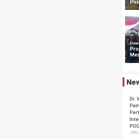
Ne
Dr. 
Pem
Per
Inte
POG
July 