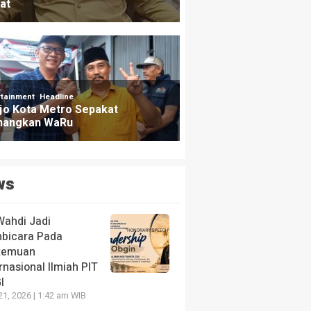
ws
Wahdi Jadi
bicara Pada
temuan
rnasional Ilmiah PIT
I
21, 2026 | 1:42 am WIB