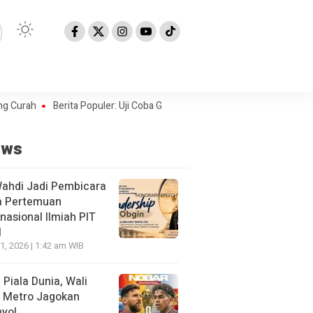
h
Berita Populer: Uji Coba Gage ke Anyer-Kunjungan Wisman 2022 Dip
ews
Wahdi Jadi Pembicara
a Pertemuan
rnasional Ilmiah PIT
I
21, 2026 | 1:42 am WIB
l Piala Dunia, Wali
 Metro Jagokan
yol