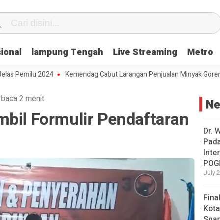
ional
lampung Tengah
Live Streaming
Metro
milu 2024
Kemendag Cabut Larangan Penjualan Minyak Goreng Cura
 baca 2 menit
N
mbil Formulir Pendaftaran
Dr. 
Pad
Inte
POG
July 
Fina
Kota
Span