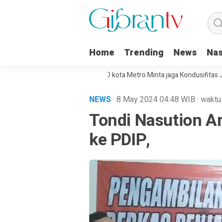
Home
Trending
News
Nas
angkan WaRu
Ketua DPRD kota Metro Minta jaga Kondusifitas Jelas Pe
NEWS
· 8 May 2024
04:48
WIB
·
waktu
Tondi Nasution A
ke PDIP,