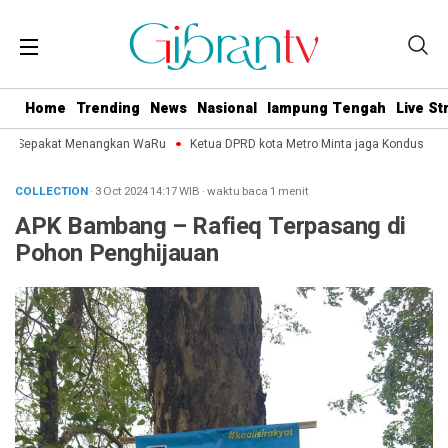
Home
Trending
News
Nasional
lampung Tengah
Live S
o Sepakat Menangkan WaRu
Ketua DPRD kota Metro Minta jaga Kondusifitas J
COLLECTION
· 3 Oct 2024
14:17
WIB
·
waktu baca 1 menit
APK Bambang – Rafieq Terpasang di
Pohon Penghijauan