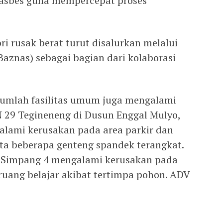
asbes guna mempercepat proses
i rusak berat turut disalurkan melalui
aznas) sebagai bagian dari kolaborasi
jumlah fasilitas umum juga mengalami
N 29 Tegineneng di Dusun Enggal Mulyo,
lami kerusakan pada area parkir dan
rta beberapa genteng spandek terangkat.
 Simpang 4 mengalami kerusakan pada
ruang belajar akibat tertimpa pohon. ADV