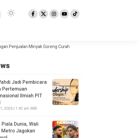
ualan Minyak Goreng Curah
Berita Populer: Uji Coba Gage ke Anyer
ews
Wahdi Jadi Pembicara
a Pertemuan
rnasional Ilmiah PIT
I
21, 2026 | 1:42 am WIB
l Piala Dunia, Wali
 Metro Jagokan
yol