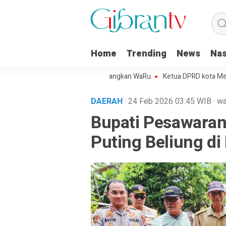
Home
Trending
News
Nas
o Kota Metro Sepakat Menangkan WaRu
Ketua DPRD kota Metro Minta
DAERAH
· 24 Feb 2026
03:45
WIB
·
wa
Bupati Pesawaran
Puting Beliung d