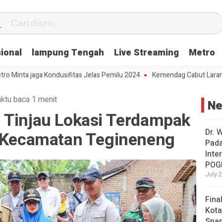
ional
lampung Tengah
Live Streaming
Metro
 jaga Kondusifitas Jelas Pemilu 2024
Kemendag Cabut Larangan Penj
ktu baca 1 menit
N
 Tinjau Lokasi Terdampak
Dr. 
i Kecamatan Tegineneng
Pad
Inte
POG
July 
Fina
Kota
Span