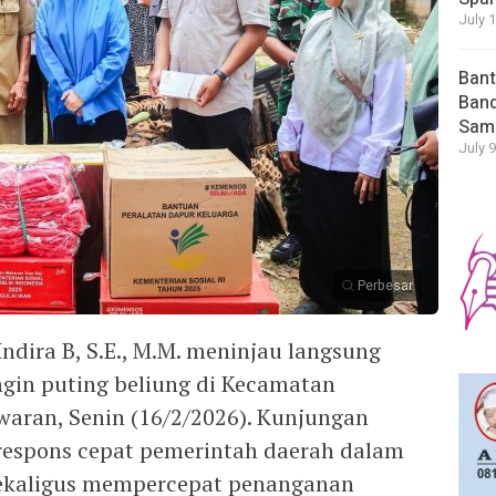
July 
Bant
Band
Sam
July 9
Perbesar
ndira B, S.E., M.M. meninjau langsung
gin puting beliung di Kecamatan
aran, Senin (16/2/2026). Kunjungan
respons cepat pemerintah daerah dalam
sekaligus mempercepat penanganan