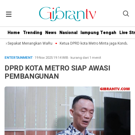
Home
Trending
News
Nasional
lampung Tengah
Live S
etro Sepakat Menangkan WaRu
Ketua DPRD kota Metro Minta jaga Kondusifita
ENTERTAINMENT
· 19 Nov 2025
19:14
WIB
·
kurang dari 1 menit
DPRD KOTA METRO SIAP AWASI
PEMBANGUNAN