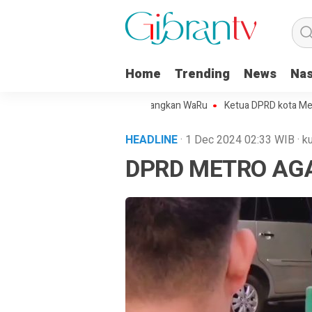
Home
Trending
News
Nas
rojo Kota Metro Sepakat Menangkan WaRu
Ketua DPRD kota Metro Mi
HEADLINE
· 1 Dec 2024
02:33
WIB
·
ku
DPRD METRO AG