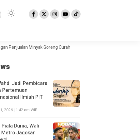
enjualan Minyak Goreng Curah
Berita Populer: Uji Coba Gage ke An
ews
Wahdi Jadi Pembicara
a Pertemuan
rnasional Ilmiah PIT
I
21, 2026 | 1:42 am WIB
l Piala Dunia, Wali
 Metro Jagokan
yol