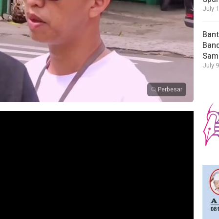
July 
Bant
Band
Sam
July 9
Perbesar