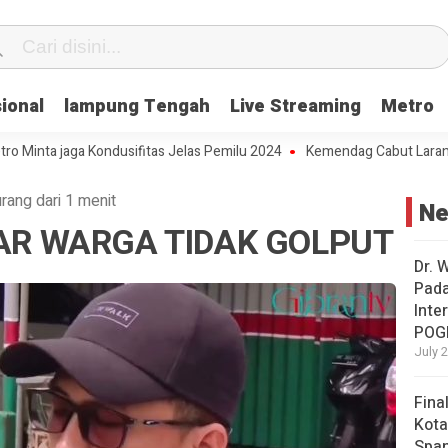
ional
lampung Tengah
Live Streaming
Metro
nta jaga Kondusifitas Jelas Pemilu 2024
Kemendag Cabut Larangan P
rang dari 1 menit
N
AR WARGA TIDAK GOLPUT
Dr. 
Pad
Inte
POG
July 
Fina
Kota
Span