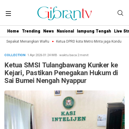
Home
Trending
News
Nasional
lampung Tengah
Live S
tro Sepakat Menangkan WaRu
Ketua DPRD kota Metro Minta jaga Kondusifitas
COLLECTION
· 1 Apr 2026
01:24
WIB
·
waktu baca 2 menit
Ketua SMSI Tulangbawang Kunker ke
Kejari, Pastikan Penegakan Hukum di
Sai Bumei Nengah Nyappur