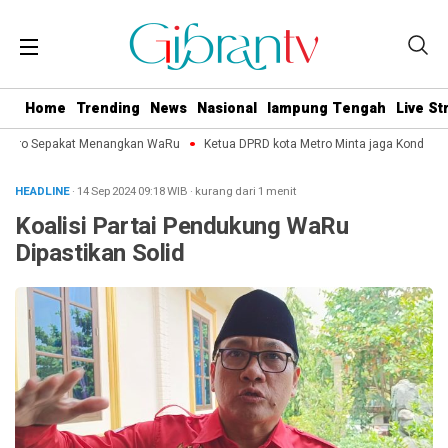
Home
Trending
News
Nasional
lampung Tengah
Live S
etro Sepakat Menangkan WaRu
Ketua DPRD kota Metro Minta jaga Kondusifita
HEADLINE
· 14 Sep 2024
09:18
WIB
·
kurang dari 1 menit
Koalisi Partai Pendukung WaRu
Dipastikan Solid