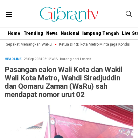
Home
Trending
News
Nasional
lampung Tengah
Live S
ro Sepakat Menangkan WaRu
Ketua DPRD kota Metro Minta jaga Kondusifitas 
HEADLINE
· 23 Sep 2024
08:12
WIB
·
kurang dari 1 menit
Pasangan calon Wali Kota dan Wakil
Wali Kota Metro, Wahdi Siradjuddin
dan Qomaru Zaman (WaRu) sah
mendapat nomor urut 02