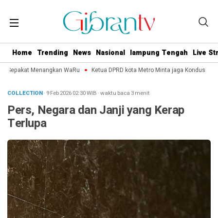
Home
Trending
News
Nasional
lampung Tengah
Live S
o Sepakat Menangkan WaRu
Ketua DPRD kota Metro Minta jaga Kondusifitas J
COLLECTION
· 9 Feb 2026
02:30
WIB
·
waktu baca 3 menit
Pers, Negara dan Janji yang Kerap
Terlupa