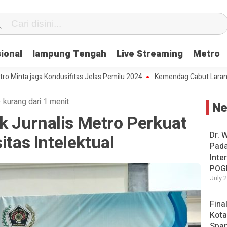
ional
lampung Tengah
Live Streaming
Metro
a jaga Kondusifitas Jelas Pemilu 2024
Kemendag Cabut Larangan Pen
·
kurang dari 1 menit
N
 Jurnalis Metro Perkuat
Dr. 
itas Intelektual
Pad
Inte
POG
July 
Fina
Kota
Span