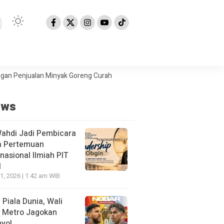
jualan Minyak Goreng Curah
Berita Populer: Uji Coba Gage ke Anye
ews
Wahdi Jadi Pembicara
a Pertemuan
rnasional Ilmiah PIT
I
21, 2026 | 1:42 am WIB
l Piala Dunia, Wali
 Metro Jagokan
yol