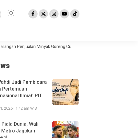
an Penjualan Minyak Goreng Curah
Berita Populer: Uji Coba Gage k
ews
Wahdi Jadi Pembicara
a Pertemuan
rnasional Ilmiah PIT
I
21, 2026 | 1:42 am WIB
l Piala Dunia, Wali
 Metro Jagokan
yol