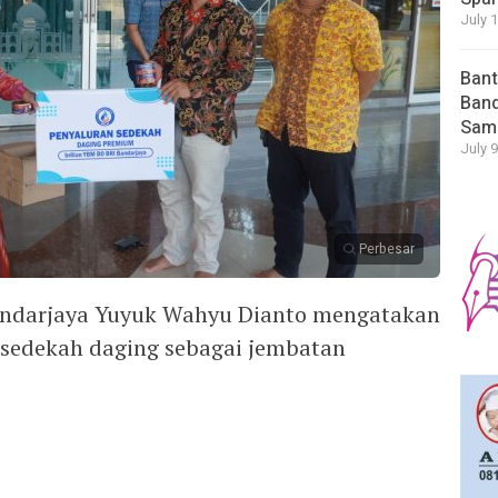
July 
Bant
Band
Sam
July 9
Perbesar
andarjaya Yuyuk Wahyu Dianto mengatakan
sedekah daging sebagai jembatan