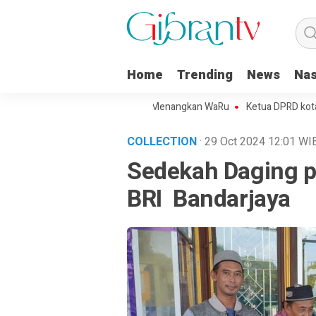
Home
Trending
News
Nas
Projo Kota Metro Sepakat Menangkan WaRu
Ketua DPRD kota Metr
COLLECTION
· 29 Oct 2024
12:01
WI
Sedekah Daging p
BRI Bandarjaya