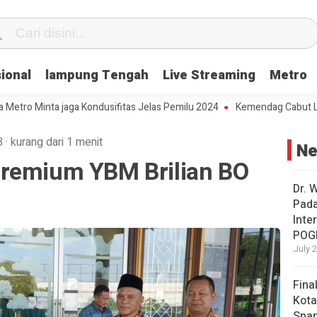
ional
lampung Tengah
Live Streaming
Metro
o Minta jaga Kondusifitas Jelas Pemilu 2024
Kemendag Cabut Larang
B
·
kurang dari 1 menit
N
remium YBM Brilian BO
Dr. 
Pad
Inte
POG
July 
Fina
Kota
Span