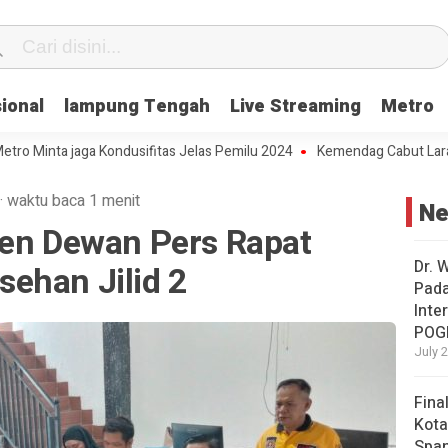
ional
lampung Tengah
Live Streaming
Metro
ta jaga Kondusifitas Jelas Pemilu 2024
Kemendag Cabut Larangan Pe
·
waktu baca 1 menit
N
uen Dewan Pers Rapat
Dr. 
ehan Jilid 2
Pad
Inte
POG
July 
Fina
Kota
Span