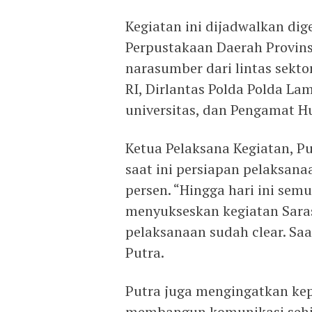
Kegiatan ini dijadwalkan dig
Perpustakaan Daerah Provi
narasumber dari lintas sekt
RI, Dirlantas Polda Polda L
universitas, dan Pengamat 
Ketua Pelaksana Kegiatan, 
saat ini persiapan pelaksan
persen. “Hingga hari ini sem
menyukseskan kegiatan Sarase
pelaksanaan sudah clear. Sa
Putra.
Putra juga mengingatkan kep
membangun komunikasi sehin