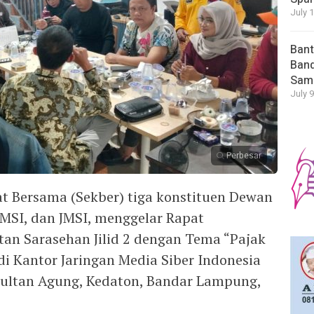
July 
Bant
Band
Sam
July 9
Perbesar
t Bersama (Sekber) tiga konstituen Dewan
 AMSI, dan JMSI, menggelar Rapat
an Sarasehan Jilid 2 dengan Tema “Pajak
 di Kantor Jaringan Media Siber Indonesia
 Sultan Agung, Kedaton, Bandar Lampung,