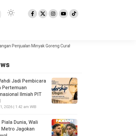
njualan Minyak Goreng Curah
Berita Populer: Uji Coba Gage ke Any
ews
Wahdi Jadi Pembicara
a Pertemuan
rnasional Ilmiah PIT
I
21, 2026 | 1:42 am WIB
l Piala Dunia, Wali
 Metro Jagokan
yol