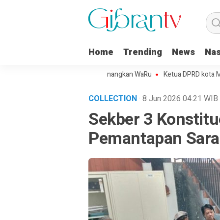
Home
Trending
News
Nas
rojo Kota Metro Sepakat Menangkan WaRu
Ketua DPRD kota Metro Min
COLLECTION
· 8 Jun 2026
04:21
WIB
Sekber 3 Konstit
Pemantapan Saras