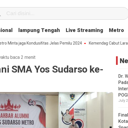
ional
lampung Tengah
Live Streaming
Metro
a jaga Kondusifitas Jelas Pemilu 2024
Kemendag Cabut Larangan Pe
aktu baca 2 menit
N
ni SMA Yos Sudarso ke-
Dr. 
Pad
Inte
POG
July 
Fina
Kota
Span