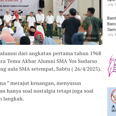
July 
Bant
Band
Sam
July 9
Perbesar
 alumni dari angkatan pertama tahun 1968
cara Temu Akbar Alumni SMA Yos Sudarso
ng aula SMA setempat, Sabtu ( 26/4/2025).
ma ” merajut kenangan, menyusun
 hanya soal nostalgia tetapi juga soal
n langkah.