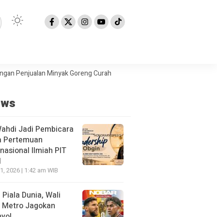
njualan Minyak Goreng Curah
Berita Populer: Uji Coba Gage ke Anye
ews
Wahdi Jadi Pembicara
a Pertemuan
rnasional Ilmiah PIT
I
21, 2026 | 1:42 am WIB
l Piala Dunia, Wali
 Metro Jagokan
yol