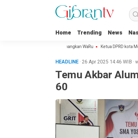
Home
Trending
News
Nas
ojo Kota Metro Sepakat Menangkan WaRu
Ketua DPRD kota Metro Mint
HEADLINE
· 26 Apr 2025
14:46
WIB
·
w
Temu Akbar Alum
60