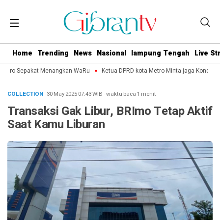
Home
Trending
News
Nasional
lampung Tengah
Live S
Metro Sepakat Menangkan WaRu
Ketua DPRD kota Metro Minta jaga Kondusifit
COLLECTION
· 30 May 2025
07:43
WIB
·
waktu baca 1 menit
Transaksi Gak Libur, BRImo Tetap Aktif
Saat Kamu Liburan