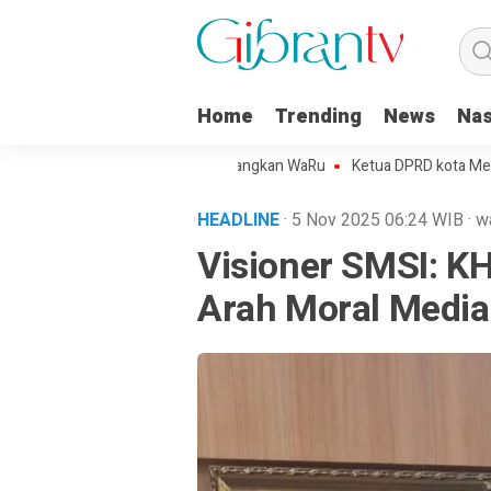
Home
Trending
News
Nas
 Kota Metro Sepakat Menangkan WaRu
Ketua DPRD kota Metro Minta j
HEADLINE
· 5 Nov 2025
06:24
WIB
·
w
Visioner SMSI: K
Arah Moral Media