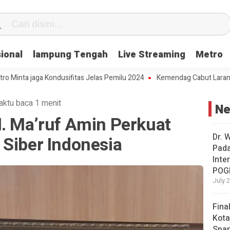
ional
lampung Tengah
Live Streaming
Metro
aga Kondusifitas Jelas Pemilu 2024
Kemendag Cabut Larangan Penju
aktu baca 1 menit
N
H. Ma’ruf Amin Perkuat
Dr. 
 Siber Indonesia
Pad
Inte
POG
July 
Fina
Kota
Span