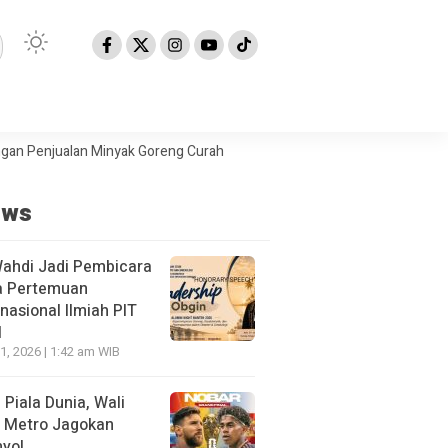
alan Minyak Goreng Curah
Berita Populer: Uji Coba Gage ke Anyer-
ews
Wahdi Jadi Pembicara
a Pertemuan
rnasional Ilmiah PIT
I
21, 2026 | 1:42 am WIB
l Piala Dunia, Wali
 Metro Jagokan
yol