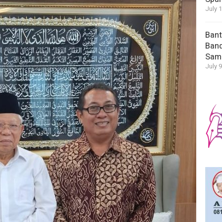
July 
Bant
Band
Sam
July 9