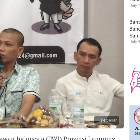
July 
Bant
Band
Sam
July 9
Perbesar
awan Indonesia (PWI) Provinsi Lampung,