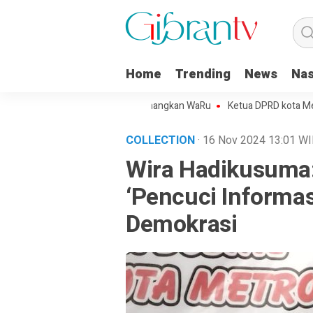
Home
Trending
News
Nas
jo Kota Metro Sepakat Menangkan WaRu
Ketua DPRD kota Metro Mint
COLLECTION
· 16 Nov 2024
13:01
WI
Wira Hadikusuma
‘Pencuci Informas
Demokrasi