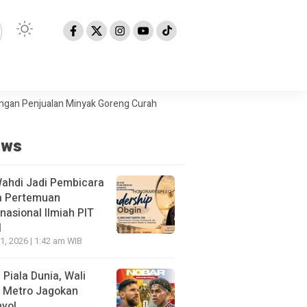
jualan Minyak Goreng Curah
Berita Populer: Uji Coba Gage ke Anye
ews
Wahdi Jadi Pembicara
a Pertemuan
rnasional Ilmiah PIT
I
21, 2026 | 1:42 am WIB
l Piala Dunia, Wali
 Metro Jagokan
yol