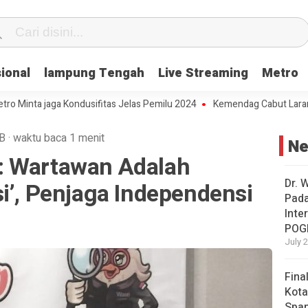
ional
lampung Tengah
Live Streaming
Metro
a jaga Kondusifitas Jelas Pemilu 2024
Kemendag Cabut Larangan Pen
B
·
waktu baca 1 menit
N
: Wartawan Adalah
Dr. 
i’, Penjaga Independensi
Pad
Inte
POG
July 
Fina
Kota
Span