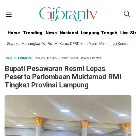
Home
Trending
News
Nasional
lampung Tengah
Live S
ro Sepakat Menangkan WaRu
Ketua DPRD kota Metro Minta jaga Kondusifitas 
ENTERTAINMENT
· 24 Feb 2026
05:56
WIB
·
waktu baca 1 menit
Bupati Pesawaran Resmi Lepas
Peserta Perlombaan Muktamad RMI
Tingkat Provinsi Lampung