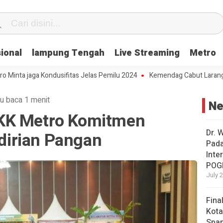
ional
lampung Tengah
Live Streaming
Metro
jaga Kondusifitas Jelas Pemilu 2024
Kemendag Cabut Larangan Penj
u baca 1 menit
N
KK Metro Komitmen
Dr. 
irian Pangan
Pad
Inte
POG
July 
Fina
Kota
Span