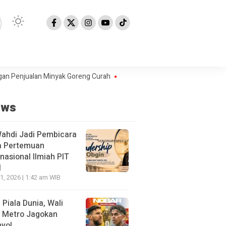
ualan Minyak Goreng Curah
Berita Populer: Uji Coba Gage ke Anyer-
ews
Wahdi Jadi Pembicara
a Pertemuan
rnasional Ilmiah PIT
I
21, 2026 | 1:42 am WIB
l Piala Dunia, Wali
 Metro Jagokan
yol