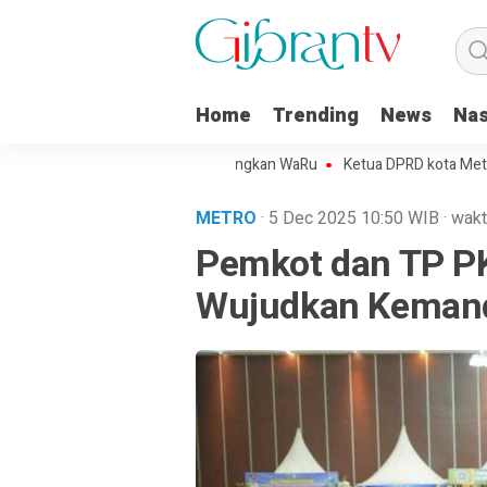
Home
Trending
News
Nas
o Kota Metro Sepakat Menangkan WaRu
Ketua DPRD kota Metro Minta 
METRO
· 5 Dec 2025
10:50
WIB
·
wakt
Pemkot dan TP P
Wujudkan Kemand