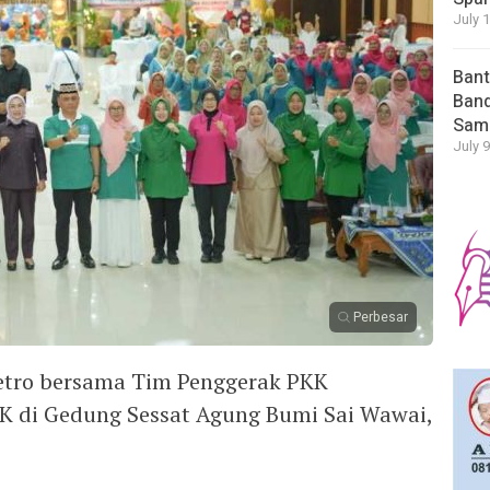
July 
Bant
Band
Sam
July 9
Perbesar
etro bersama Tim Penggerak PKK
K di Gedung Sessat Agung Bumi Sai Wawai,